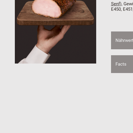
Senf
), Gew
E450, E451
Nährwer
Facts