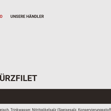
TO
UNSERE HÄNDLER
ÜRZFILET
isch, Trinkwasser, Nitritpökelsalz (Speisesalz, Konservierungsstof