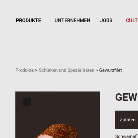
PRODUKTE
UNTERNEHMEN
JOBS
CUL
Produkte
>
Schinken und Spezialitäten
> Gewürzfilet
GEW
Zutaten
Schweinefle