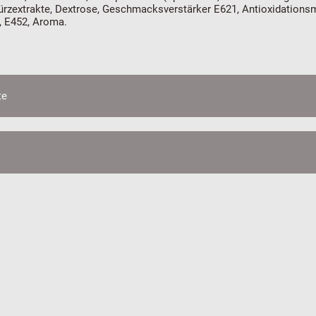
ürzextrakte, Dextrose, Geschmacksverstärker E621, Antioxidationsmi
, E452, Aroma.
te