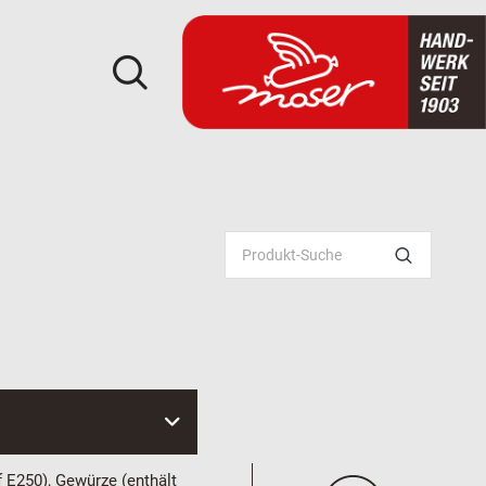
f E250), Gewürze (
enthält