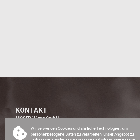
KONTAKT
MOSER Wurst GmbH
Manker Straße 4
Wir verwenden Cookies und ähnliche Technologien, um
3250 Wieselburg/Erlauf
personenbezogene Daten zu verarbeiten, unser Angebot zu
Österreich