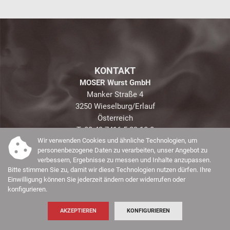
KONTAKT
MOSER Wurst GmbH
Manker Straße 4
3250 Wieselburg/Erlauf
Österreich
T. 00 43 7416 5 23 18-0
Wir verwenden Cookies und ähnliche Technologien, um
E.
office@moserwurst.at
personenbezogene Daten zu verarbeiten, unser Angebot zu
verbessern, Ergebnisse zu messen und Inhalte anzupassen.
Bitte stimmen Sie zu, damit wir diese Technologien nutzen dürfen. Ihre
Einwilligung können Sie jederzeit ändern oder widerrufen oder
konfigurieren.
AKZEPTIEREN
KONFIGURIEREN
Impressum
Datenschutz