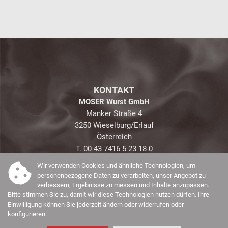
KONTAKT
MOSER Wurst GmbH
Manker Straße 4
3250 Wieselburg/Erlauf
Österreich
T. 00 43 7416 5 23 18-0
E.
office@moserwurst.at
Wir verwenden Cookies und ähnliche Technologien, um
personenbezogene Daten zu verarbeiten, unser Angebot zu
verbessern, Ergebnisse zu messen und Inhalte anzupassen.
Bitte stimmen Sie zu, damit wir diese Technologien nutzen dürfen. Ihre
Einwilligung können Sie jederzeit ändern oder widerrufen oder
konfigurieren.