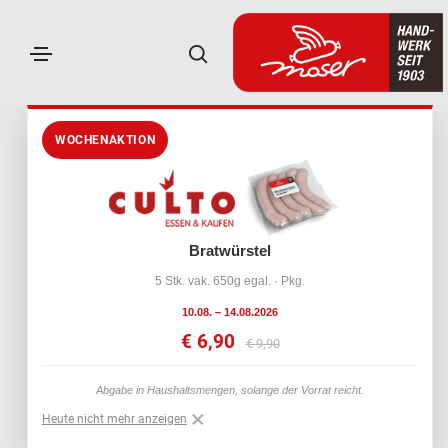
WOCHENAKTION
Bratwürstel
5 Stk. vak. 650g egal. · Pkg.
10.08. – 14.08.2026
€ 6,90
€ 9,90
Abgabe in Haushaltsmengen, solange der Vorrat reicht.
×
Heute nicht mehr anzeigen